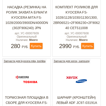
НАСАДКА (РЕЗИНКА) НА
КОМПЛЕКТ РОЛИКОВ ДЛЯ
РОЛИК ЗАХВАТА БУМАГИ
KYOCERA FS-
KYOCERA MITA FS-
1028/1128/1030/1130/1300,
1028/2000/3900DN/4000DN
2BR06521+2F906230+2F9062
(302F906240) JPN
40 CET511008
арт. УС-00007609
арт. УС-00007608
Оригинальный
Оригинальный
Наличие:
Много
Наличие:
Много
280
2990
Купить
Купить
РУБ.
РУБ.
Запчасти для kyocera mita, toshiba
Запчасти для xerox, samsung
ТОРМОЗНАЯ ПЛОЩАДКА В
ШАРНИР (КРОНШТЕЙН)
СБОРЕ ДЛЯ KYOCERA FS-
ЛЕВЫЙ ADF JC97-03191A