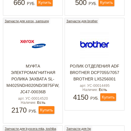
660
500
Купить
Купить
РУБ.
РУБ.
Запчасти для xerox, samsung
Запчасти для brother
МУФТА
РОЛИК ОТДЕЛЕНИЯ ADF
ЭЛЕКТРОМАГНИТНАЯ
BROTHER DCP7055/7057
РОЛИКА ЗАХВАТА SL-
BROTHER LX5256001
M4025ND/4020ND/3875FW,
арт. УС-00014495
Наличие:
Есть
JC47-00036B
4150
Купить
РУБ.
арт. УС-00014520
Наличие:
Есть
2170
Купить
РУБ.
Запчасти для kyocera mita, toshiba
Запчасти для hp