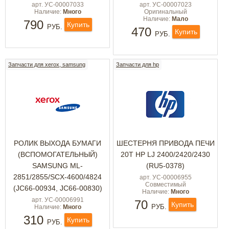
арт. УС-00007033
арт. УС-00007023
Наличие:
Много
Оригинальный
Наличие:
Мало
790
Купить
РУБ.
470
Купить
РУБ.
Запчасти для xerox, samsung
Запчасти для hp
РОЛИК ВЫХОДА БУМАГИ
ШЕСТЕРНЯ ПРИВОДА ПЕЧИ
(ВСПОМОГАТЕЛЬНЫЙ)
20T HP LJ 2400/2420/2430
SAMSUNG ML-
(RU5-0378)
2851/2855/SCX-4600/4824
арт. УС-00006955
Совместимый
(JC66-00934, JC66-00830)
Наличие:
Много
арт. УС-00006991
70
Купить
РУБ.
Наличие:
Много
310
Купить
РУБ.