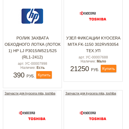
РОЛИК ЗАХВАТА
УЗЕЛ ФИКСАЦИИ KYOCERA
ОБХОДНОГО ЛОТКА (ЛОТОК
MITA FK-1150 302RV93054
1) HP LJ P3015/M521/525
ТЕХ.УП
(RL1-2412)
арт. УС-00007688
Наличие:
Мало
арт. УС-00007998
21250
Наличие:
Есть
Купить
РУБ.
390
Купить
РУБ.
Запчасти для kyocera mita, toshiba
Запчасти для kyocera mita, toshiba