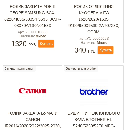
РОЛИК ЗАХВАТА ADF В
РОЛИК ОТДЕЛЕНИЯ
СБОРЕ SAMSUNG SCX-
KYOCERA MITA
6220/4835/5835/P3635, JC97-
1620/2020/1635,
03070A/130N01533
9100/95009530 2AR07230,
СОВМ.
арт. УС-00010359
Наличие:
Много
арт. УС-00010253
1320
Наличие:
Много
Купить
РУБ.
340
Купить
РУБ.
Запчасти для canon
Запчасти для brother
РОЛИК ЗАХВАТА БУМАГИ
БУШИНГИ ТЕФЛОНОВОГО
CANON
ВАЛА BROTHER HL-
IR2016/2020/2022/2025/2030,
5240/5250/5270 MFC-