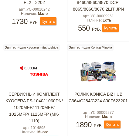
FL2 - 3202
8460/8860/8870 DCP-
8065/8060/8070 2ШТ JPN
арт. УС-00010242
Наличие:
Мало
арт. УС-00009961
1730
Наличие:
Есть
Купить
РУБ.
550
Купить
РУБ.
Запчасти для kyocera mita, toshiba
Запчасти для Konica Minolta
СЕРВИСНЫЙ КОМПЛЕКТ
РОЛИК KONICA BIZHUB
KYOCERA FS-1040/ 1060DN/
C364/C284/C224 A00F623201
1020MFP/ 1120MFP/
арт. УС-00009277
1025MFP/ 1125MFP (MK-
Наличие:
Мало
1110)
1890
Купить
РУБ.
арт. 1014895
Наличие:
Много