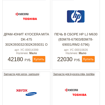
ДРАМ-ЮНИТ KYOCERA MITA
ПЕЧЬ В СБОРЕ HP LJ M630
DK-475
(B3M78-67903/B3M78-
302K393032/302K393031 O
69001/RM2-5796)
арт. УС-00014399
арт. УС-00010826
Наличие:
Мало
Наличие:
Мало
42180
22030
Купить
Купить
РУБ.
РУБ.
Запчасти для xerox, samsung
Запчасти для kyocera mita, toshiba