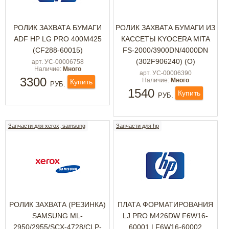
РОЛИК ЗАХВАТА БУМАГИ
РОЛИК ЗАХВАТА БУМАГИ ИЗ
ADF HP LG PRO 400M425
КАССЕТЫ KYOCERA MITA
(CF288-60015)
FS-2000/3900DN/4000DN
(302F906240) (O)
арт. УС-00006758
Наличие:
Много
арт. УС-00006390
3300
Наличие:
Много
Купить
РУБ.
1540
Купить
РУБ.
Запчасти для xerox, samsung
Запчасти для hp
РОЛИК ЗАХВАТА (РЕЗИНКА)
ПЛАТА ФОРМАТИРОВАНИЯ
SAMSUNG ML-
LJ PRO M426DW F6W16-
2950/2955/SCX-4728/CLP-
60001 | F6W16-60002