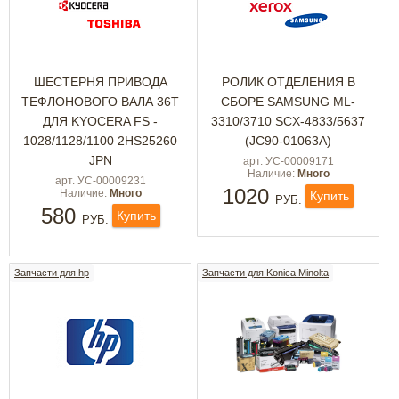
ШЕСТЕРНЯ ПРИВОДА
РОЛИК ОТДЕЛЕНИЯ В
ТЕФЛОНОВОГО ВАЛА 36Т
СБОРЕ SAMSUNG ML-
ДЛЯ KYOCERA FS -
3310/3710 SCX-4833/5637
1028/1128/1100 2HS25260
(JC90-01063A)
JPN
арт. УС-00009171
Наличие:
Много
арт. УС-00009231
1020
Наличие:
Много
Купить
РУБ.
580
Купить
РУБ.
Запчасти для hp
Запчасти для Konica Minolta