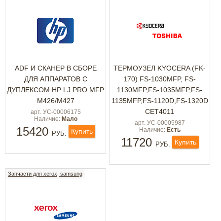
ADF И СКАНЕР В СБОРЕ
ТЕРМОУЗЕЛ KYOCERA (FK-
ДЛЯ АППАРАТОВ С
170) FS-1030MFP, FS-
ДУПЛЕКСОМ HP LJ PRO MFP
1130MFP,FS-1035MFP,FS-
M426/M427
1135MFP,FS-1120D,FS-1320D
СЕТ4011
арт. УС-00006175
Наличие:
Мало
арт. УС-00005987
15420
Наличие:
Есть
Купить
РУБ.
11720
Купить
РУБ.
Запчасти для xerox, samsung