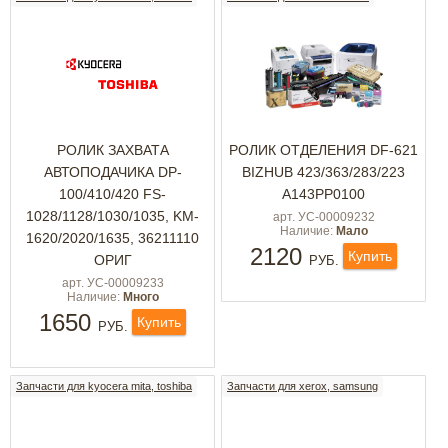
РОЛИК ЗАХВАТА
РОЛИК ОТДЕЛЕНИЯ DF-621
АВТОПОДАЧИКА DP-
BIZHUB 423/363/283/223
100/410/420 FS-
A143PP0100
1028/1128/1030/1035, KM-
арт. УС-00009232
Наличие:
Мало
1620/2020/1635, 36211110
2120
Купить
ОРИГ
РУБ.
арт. УС-00009233
Наличие:
Много
1650
Купить
РУБ.
Запчасти для kyocera mita, toshiba
Запчасти для xerox, samsung