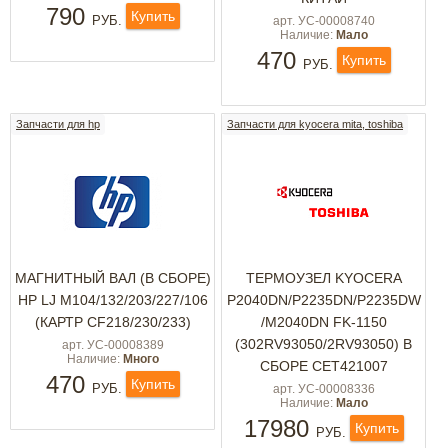
790
Купить
РУБ.
арт. УС-00008740
Наличие:
Мало
470
Купить
РУБ.
Запчасти для hp
Запчасти для kyocera mita, toshiba
МАГНИТНЫЙ ВАЛ (В СБОРЕ)
ТЕРМОУЗЕЛ KYOCERA
HP LJ M104/132/203/227/106
P2040DN/P2235DN/P2235DW
(КАРТР CF218/230/233)
/M2040DN FK-1150
(302RV93050/2RV93050) В
арт. УС-00008389
Наличие:
Много
СБОРЕ CET421007
470
Купить
РУБ.
арт. УС-00008336
Наличие:
Мало
17980
Купить
РУБ.