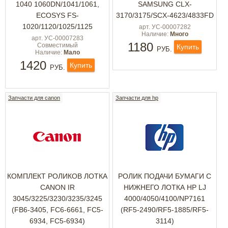
1040 1060DN/1041/1061,
SAMSUNG CLX-
ECOSYS FS-
3170/3175/SCX-4623/4833FD
1020/1120/1025/1125
арт. УС-00007282
Наличие:
Много
арт. УС-00007283
1180
Совместимый
Купить
РУБ.
Наличие:
Мало
1420
Купить
РУБ.
Запчасти для canon
Запчасти для hp
КОМПЛЕКТ РОЛИКОВ ЛОТКА
РОЛИК ПОДАЧИ БУМАГИ С
CANON IR
НИЖНЕГО ЛОТКА HP LJ
3045/3225/3230/3235/3245
4000/4050/4100/NP7161
(FB6-3405, FC6-6661, FC5-
(RF5-2490/RF5-1885/RF5-
6934, FC5-6934)
3114)