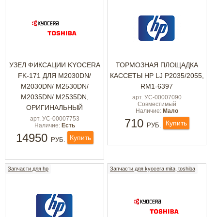
УЗЕЛ ФИКСАЦИИ KYOCERA
ТОРМОЗНАЯ ПЛОЩАДКА
FK-171 ДЛЯ M2030DN/
КАССЕТЫ HP LJ P2035/2055,
M2030DN/ M2530DN/
RM1-6397
M2035DN/ M2535DN,
арт. УС-00007090
Совместимый
ОРИГИНАЛЬНЫЙ
Наличие:
Мало
арт. УС-00007753
710
Купить
РУБ.
Наличие:
Есть
14950
Купить
РУБ.
Запчасти для hp
Запчасти для kyocera mita, toshiba