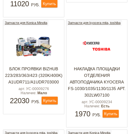
11020
Купить
РУБ.
Запчасти для Konica Minolta
Запчасти для kyocera mita, toshiba
БЛОК ПРОЯВКИ BIZHUB
НАКЛАДКА ПЛОЩАДКИ
223/283/363/423 (320K/400K)
ОТДЕЛЕНИЯ
A1UDR711/A1UDR703000
АВТОПОДАЧИКА KYOCERA
FS-1030/1035/1130/1135 АРТ.
арт. УС-00009276
Наличие:
Мало
302LW07100
22030
Купить
РУБ.
арт. УС-00009234
Наличие:
Есть
1970
Купить
РУБ.
Запчасти для kyocera mita, toshiba
Запчасти для Konica Minolta