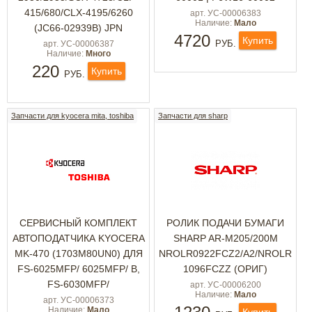
415/680/CLX-4195/6260
арт. УС-00006383
Наличие:
Мало
(JC66-02939B) JPN
4720
Купить
РУБ.
арт. УС-00006387
Наличие:
Много
220
Купить
РУБ.
Запчасти для kyocera mita, toshiba
Запчасти для sharp
СЕРВИСНЫЙ КОМПЛЕКТ
РОЛИК ПОДАЧИ БУМАГИ
АВТОПОДАТЧИКА KYOCERA
SHARP AR-M205/200M
MK-470 (1703M80UN0) ДЛЯ
NROLR0922FCZ2/A2/NROLR
FS-6025MFP/ 6025MFP/ B,
1096FCZZ (ОРИГ)
FS-6030MFP/
арт. УС-00006200
Наличие:
Мало
арт. УС-00006373
Наличие:
Мало