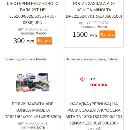
ШЕСТЕРНЯ РЕЗИНОВОГО
РОЛИК ЗАХВАТА ADF
ВАЛА 29T HP
KONICA-MINOLTA
LJ5200/5025/5035 (RU5-
DF621/624/701 (A143563100)
0556) JPN
арт. УС-00008782
Наличие:
Мало
арт. УС-00009052
1500
Наличие:
Много
Купить
РУБ.
390
Купить
РУБ.
Запчасти для Konica Minolta
Запчасти для kyocera mita, toshiba
РОЛИК ЗАХВАТА ADF
НАСАДКА (РЕЗИНКА) НА
KONICA-MINOLTA
РОЛИК ЗАХВАТА KYOCERA
DF621/624/701 (A143PP5200)
MITA TA 1800/1801/2200/2201
(2NG94120 302F906230)
арт. УС-00008781
Наличие:
Есть
КИТАЙ