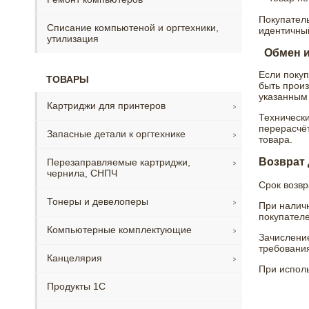
Покупатель
Списание компьютеной и оргтехники,
идентичный
утилизация
Обмен и
Если покуп
ТОВАРЫ
быть произ
указанным 
Картриджи для принтеров
Технически
перерасчёт
Запасные детали к оргтехнике
товара.
Возврат
Перезаправляемые картриджи,
чернила, СНПЧ
Срок возвр
Тонеры и девелоперы
При наличн
покупателе
Компьютерные комплектующие
Зачисление
требования
Канцелярия
При исполь
Продукты 1С