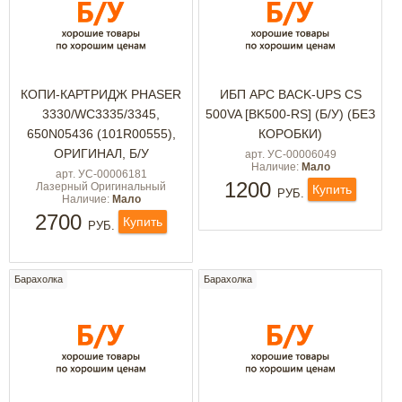
КОПИ-КАРТРИДЖ PHASER
ИБП APC BACK-UPS CS
3330/WC3335/3345,
500VA [BK500-RS] (Б/У) (БЕЗ
650N05436 (101R00555),
КОРОБКИ)
ОРИГИНАЛ, Б/У
арт. УС-00006049
Наличие:
Мало
арт. УС-00006181
1200
Лазерный Оригинальный
Купить
РУБ.
Наличие:
Мало
2700
Купить
РУБ.
Барахолка
Барахолка