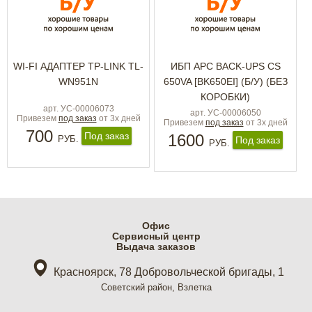
WI-FI АДАПТЕР TP-LINK TL-
ИБП APC BACK-UPS CS
WN951N
650VA [BK650EI] (Б/У) (БЕЗ
КОРОБКИ)
арт. УС-00006073
арт. УС-00006050
Привезем
под заказ
от 3х дней
Привезем
под заказ
от 3х дней
700
Под заказ
1600
РУБ.
Под заказ
РУБ.
Офис
Cервисный центр
Выдача заказов
Красноярск, 78 Добровольческой бригады, 1
Советский район, Взлетка