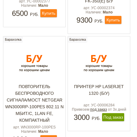
FK-350(E) Б/У
арт. УС-00002377
Наличие:
Мало
арт. УС-00002374
6500
Наличие:
Мало
Купить
РУБ.
9300
Купить
РУБ.
Барахолка
Барахолка
ПОВТОРИТЕЛЬ
ПРИНТЕР HP LASERJET
БЕСПРОВОДНОГО
1320 (Б/У)
СИГНАЛА/МОСТ NETGEAR
арт. УС-00006284
WN3000RP-100PES 802.11 N
Привезем
под заказ
от 3х дней
МБИТ/С, 1LAN FE,
3000
Под заказ
РУБ.
КОМПАКТНЫЙ
арт. WN3000RP-100PES
Наличие:
Мало