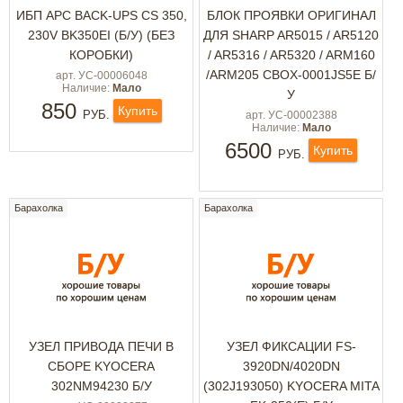
ИБП APC BACK-UPS CS 350,
БЛОК ПРОЯВКИ ОРИГИНАЛ
230V BK350EI (Б/У) (БЕЗ
ДЛЯ SHARP AR5015 / AR5120
КОРОБКИ)
/ AR5316 / AR5320 / ARM160
/ARM205 CBOX-0001JS5E Б/
арт. УС-00006048
Наличие:
Мало
У
850
Купить
РУБ.
арт. УС-00002388
Наличие:
Мало
6500
Купить
РУБ.
Барахолка
Барахолка
УЗЕЛ ПРИВОДА ПЕЧИ В
УЗЕЛ ФИКСАЦИИ FS-
СБОРЕ KYOCERA
3920DN/4020DN
302NM94230 Б/У
(302J193050) KYOCERA MITA