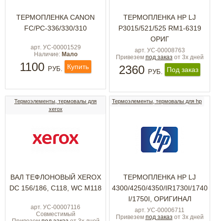
ТЕРМОПЛЕНКА CANON
ТЕРМОПЛЕНКА HP LJ
FC/PC-336/330/310
P3015/521/525 RM1-6319
ОРИГ
арт. УС-00001529
арт. УС-00008763
Наличие:
Мало
Привезем
под заказ
от 3х дней
1100
Купить
2360
РУБ.
Под заказ
РУБ.
Термоэлементы, термовалы для
Термоэлементы, термовалы для hp
xerox
ВАЛ ТЕФЛОНОВЫЙ XEROX
TЕРМОПЛЕНКА HP LJ
DC 156/186, C118, WC M118
4300/4250/4350/IR1730I/1740
I/1750I, ОРИГИНАЛ
арт. УС-00007116
арт. УС-00006711
Совместимый
Привезем
под заказ
от 3х дней