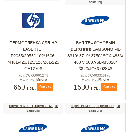
samsung
ТЕРМОПЛЕНКА ДЛЯ HP
ВАЛ ТЕФЛОНОВЫЙ
LASERJET
(ВЕРХНИЙ) SAMSUNG ML-
P2035/2055/1102/1606,
3310/ 3710/ 3750/ SCX-4833/
M401/425/125/126/201/225
4837/ 5637/SL-M3320/
CET2706
3820/JC66-02846
арт. УС-00005278
арт. УС-00002478
Наличие:
Много
Наличие:
Много
650
1500
Купить
Купить
РУБ.
РУБ.
Термоэлементы, термовалы для
Термоэлементы, термовалы для
samsung
samsung