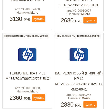
3610/WC3615/3655 JPN
арт. УС-00014400
арт. УС-00010697
Наличие:
Мало
Наличие:
Много
3130
Купить
2680
РУБ.
Купить
РУБ.
Термоэлементы, термовалы для hp
Термоэлементы, термовалы для hp
ТЕРМОПЛЕНКА HP LJ
ВАЛ РЕЗИНОВЫЙ (НИЖНИЙ)
M435/701/706/712/725 ELC
HP LJ
M15/16/28/29/30/101/102/103,
арт. УС-00010680
RM2-6941
Наличие:
Мало
арт. УС-00010245
2360
Купить
Наличие:
Мало
РУБ.
2830
Купить
РУБ.