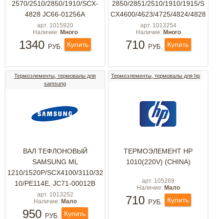
2570/2510/2850/1910/SCX-
2850/2851/2510/1910/1915/S
4828 JC66-01256A
CX4600/4623/4725/4824/4828
арт. 1015920
арт. 1013254
Наличие:
Много
Наличие:
Много
1340
710
Купить
Купить
РУБ.
РУБ.
Термоэлементы, термовалы для
Термоэлементы, термовалы для hp
samsung
ВАЛ ТЕФЛОНОВЫЙ
ТЕРМОЭЛЕМЕНТ HP
SAMSUNG ML
1010(220V) (CHINA)
1210/1520P/SCX4100/3110/32
арт. 105269
10/PE114E, JC71-00012B
Наличие:
Мало
арт. 1013252
710
Купить
Наличие:
Мало
РУБ.
950
Купить
РУБ.