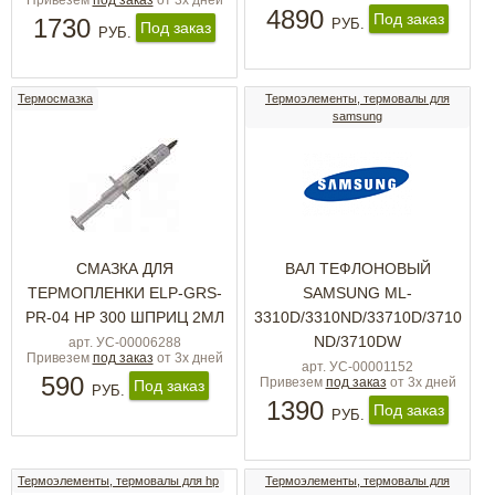
Привезем
под заказ
от 3х дней
4890
Под заказ
1730
РУБ.
Под заказ
РУБ.
Термосмазка
Термоэлементы, термовалы для
samsung
СМАЗКА ДЛЯ
ВАЛ ТЕФЛОНОВЫЙ
ТЕРМОПЛЕНКИ ELP-GRS-
SAMSUNG ML-
PR-04 HP 300 ШПРИЦ 2МЛ
3310D/3310ND/33710D/3710
ND/3710DW
арт. УС-00006288
Привезем
под заказ
от 3х дней
арт. УС-00001152
590
Привезем
под заказ
от 3х дней
Под заказ
РУБ.
1390
Под заказ
РУБ.
Термоэлементы, термовалы для hp
Термоэлементы, термовалы для