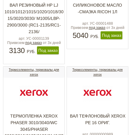
ВАЛ РЕЗИНОВЫЙ НР LJ
СИЛИКОНОВОЕ МАСЛО
1010/1012/1015/1020/1018/30
-СМАЗКА RICOH 1Л
15/3020/3030/ M1005/LBP-
арт. УС-00001488
2900/3000 (RC1-2135/RC1-
Привезем
под заказ
от 3х дней
2136/
5040
Под заказ
РУБ.
арт. УС-00001139
Привезем
под заказ
от 3х дней
3130
Под заказ
РУБ.
Термоэлементы, термовалы для
Термоэлементы, термовалы для
xerox
xerox
ТЕРМОПЛЕНКА XEROX
ВАЛ ТЕФЛОНОВЫЙ XEROX
PHASER 3010/3040/WC
PE 16 ОРИГ.
3045/PHASER
арт. 00000000989