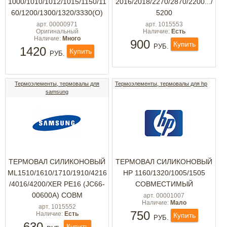
1000/1010/1012/1015/1150/11
2016/2018/2270/2870/2200.../
60/1200/1300/1320/3330(О)
5200
арт. 00000971
арт. 1015553
Оригинальный
Наличие:
Есть
Наличие:
Много
900
Купить
РУБ.
1420
Купить
РУБ.
Термоэлементы, термовалы для
Термоэлементы, термовалы для hp
samsung
ТЕРМОВАЛ СИЛИКОНОВЫЙ
ТЕРМОВАЛ СИЛИКОНОВЫЙ
ML1510/1610/1710/1910/4216
HP 1160/1320/1005/1505
/4016/4200/XER PE16 (JC66-
СОВМЕСТИМЫЙ
00600A) СОВМ
арт. 00001007
Наличие:
Мало
арт. 1015552
750
Наличие:
Есть
Купить
РУБ.
630
Купить