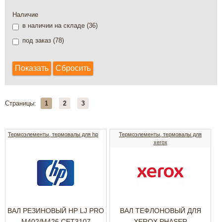
Наличие
в наличии на складе (
36
)
под заказ (
78
)
Страницы:
1
2
3
Термоэлементы, термовалы для hp
Термоэлементы, термовалы для
xerox
ВАЛ РЕЗИНОВЫЙ HP LJ PRO
ВАЛ ТЕФЛОНОВЫЙ ДЛЯ
M402/M426 CET3107
XEROX PHASER