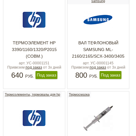
samsung
ТЕРМОЭЛЕМЕНТ HP
ВАЛ ТЕФЛОНОВЫЙ
3390/1160/1320/P2015
SAMSUNG ML-
(СОВМ.)
2160/2165/SCX-3400/3405
арт. УС-00001151
арт. УС-00001145
Привезем
под заказ
от 3х дней
Привезем
под заказ
от 3х дней
640
800
Под заказ
Под заказ
РУБ.
РУБ.
Термоэлементы, термовалы для hp
Термосмазка