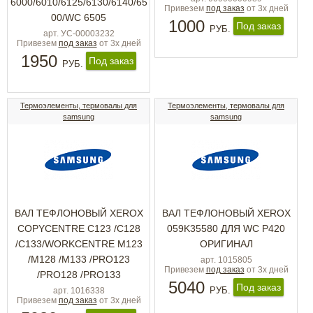
6000/6010/6125/6130/6140/65
Привезем
под заказ
от 3х дней
00/WC 6505
1000
Под заказ
РУБ.
арт. УС-00003232
Привезем
под заказ
от 3х дней
1950
Под заказ
РУБ.
Термоэлементы, термовалы для
Термоэлементы, термовалы для
samsung
samsung
ВАЛ ТЕФЛОНОВЫЙ XEROX
ВАЛ ТЕФЛОНОВЫЙ XEROX
COPYCENTRE C123 /C128
059K35580 ДЛЯ WC P420
/C133/WORKCENTRE M123
ОРИГИНАЛ
/M128 /M133 /PRO123
арт. 1015805
Привезем
под заказ
от 3х дней
/PRO128 /PRO133
5040
Под заказ
РУБ.
арт. 1016338
Привезем
под заказ
от 3х дней