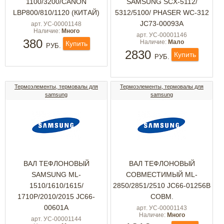
1100/3200/CANON
SAMSUNG SCX-5112/
LBP800/810/1120 (КИТАЙ)
5312/5100/ PHASER WC-312
JC73-00093A
арт. УС-00001148
Наличие:
Много
арт. УС-00001146
380
Наличие:
Мало
Купить
РУБ.
2830
Купить
РУБ.
Термоэлементы, термовалы для
Термоэлементы, термовалы для
samsung
samsung
ВАЛ ТЕФЛОНОВЫЙ
ВАЛ ТЕФЛОНОВЫЙ
SAMSUNG ML-
СОВМЕСТИМЫЙ ML-
1510/1610/1615/
2850/2851/2510 JC66-01256B
1710P/2010/2015 JC66-
СОВМ.
00601A
арт. УС-00001143
Наличие:
Много
арт. УС-00001144