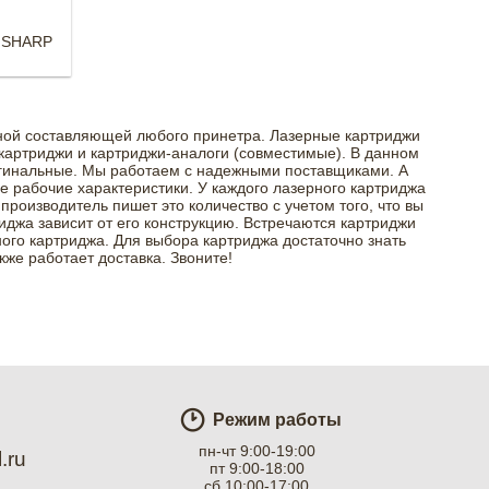
 SHARP
жной составляющей любого принетра. Лазерные картриджи
 картриджи и картриджи-аналоги (совместимые). В данном
игинальные. Мы работаем с надежными поставщиками. А
ые рабочие характеристики. У каждого лазерного картриджа
 производитель пишет это количество с учетом того, что вы
иджа зависит от его конструкцию. Встречаются картриджи
ого картриджа. Для выбора картриджа достаточно знать
же работает доставка. Звоните!
Режим работы
пн-чт 9:00-19:00
.ru
пт 9:00-18:00
сб 10:00-17:00