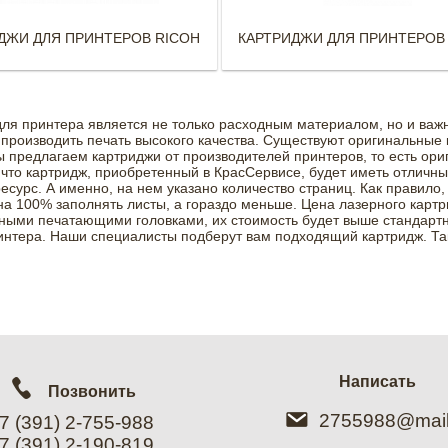
ДЖИ ДЛЯ ПРИНТЕРОВ RICOH
КАРТРИДЖИ ДЛЯ ПРИНТЕРОВ
для принтера является не только расходным материалом, но и ва
производить печать высокого качества. Существуют оригинальные
ы предлагаем картриджи от производителей принтеров, то есть ор
, что картридж, приобретенный в КрасСервисе, будет иметь отличн
ресурс. А именно, на нем указано количество страниц. Как правило,
на 100% заполнять листы, а гораздо меньше. Цена лазерного картр
ными печатающими головками, их стоимость будет выше стандартн
нтера. Наши специалисты подберут вам подходящий картридж. Так
Написать
Позвонить
2755988@mail
7 (391) 2-755-988
7 (391) 2-190-819