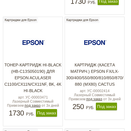
1730
Под заказ
РУБ.
Картриджи для Epson
Картриджи для Epson
ТОНЕР-КАРТРИДЖ HI-BLACK
КАРТРИДЖ (КАСЕТА
(HB-C13S050190) ДЛЯ
МАТРИЧ.) EPSON FX/LX-
EPSON ACULASER
300/400/550/800/810/850/870/
C1100/CX11N/CX11NF, BK, 4K
880 (MX80) CACTUS
HI-BLACK
арт. УС-00002414
Лазерный Совместимый
арт. УС-00003471
Привезем
под заказ
от 3х дней
Лазерный Совместимый
250
Привезем
под заказ
от 3х дней
Под заказ
РУБ.
1730
Под заказ
РУБ.