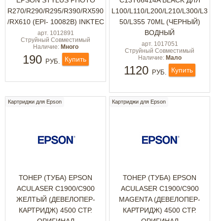
EPSON STYLUS PHOTO
C13T66414A BLACK ДЛЯ
R270/R290/R295/R390/RX590
L100/L110/L200/L210/L300/L3
/RX610 (EPI- 10082B) INKTEC
50/L355 70ML (ЧЕРНЫЙ)
ВОДНЫЙ
арт. 1012891
Струйный Совместимый
арт. 1017051
Наличие:
Много
Струйный Совместимый
190
Наличие:
Мало
Купить
РУБ.
1120
Купить
РУБ.
Картриджи для Epson
Картриджи для Epson
ТОНЕР (ТУБА) EPSON
ТОНЕР (ТУБА) EPSON
ACULASER C1900/C900
ACULASER C1900/C900
ЖЕЛТЫЙ (ДЕВЕЛОПЕР-
MAGENTA (ДЕВЕЛОПЕР-
КАРТРИДЖ) 4500 СТР.
КАРТРИДЖ) 4500 СТР.