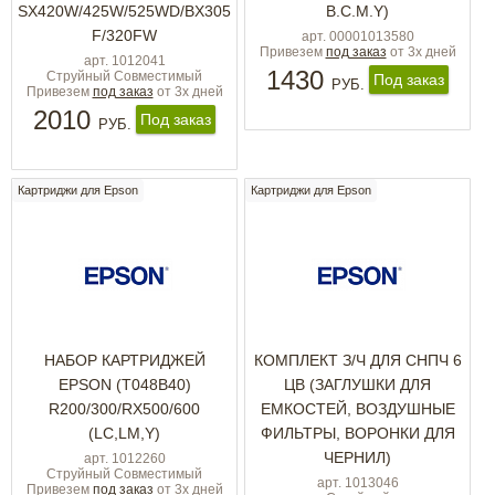
SX420W/425W/525WD/BX305
B.C.M.Y)
F/320FW
арт. 00001013580
Привезем
под заказ
от 3х дней
арт. 1012041
1430
Струйный Совместимый
Под заказ
РУБ.
Привезем
под заказ
от 3х дней
2010
Под заказ
РУБ.
Картриджи для Epson
Картриджи для Epson
НАБОР КАРТРИДЖЕЙ
КОМПЛЕКТ З/Ч ДЛЯ СНПЧ 6
EPSON (T048B40)
ЦВ (ЗАГЛУШКИ ДЛЯ
R200/300/RX500/600
ЕМКОСТЕЙ, ВОЗДУШНЫЕ
(LC,LM,Y)
ФИЛЬТРЫ, ВОРОНКИ ДЛЯ
ЧЕРНИЛ)
арт. 1012260
Струйный Совместимый
арт. 1013046
Привезем
под заказ
от 3х дней