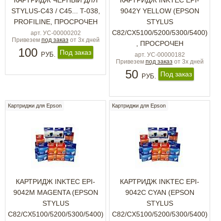
КАРТРИДЖ ЧЕРНЫЙ ДЛЯ
КАРТРИДЖ INKTEC EPI-
STYLUS-C43 / C45... T-038,
9042Y YELLOW (EPSON
PROFILINE, ПРОСРОЧЕН
STYLUS
C82/CX5100/5200/5300/5400)
арт. УС-00000202
Привезем
под заказ
от 3х дней
, ПРОСРОЧЕН
100
Под заказ
РУБ.
арт. УС-00000182
Привезем
под заказ
от 3х дней
50
Под заказ
РУБ.
Картриджи для Epson
Картриджи для Epson
КАРТРИДЖ INKTEC EPI-
КАРТРИДЖ INKTEC EPI-
9042M MAGENTA (EPSON
9042C CYAN (EPSON
STYLUS
STYLUS
C82/CX5100/5200/5300/5400)
C82/CX5100/5200/5300/5400)