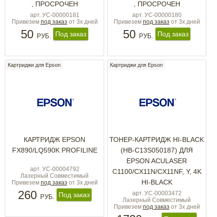
, ПРОСРОЧЕН
, ПРОСРОЧЕН
арт. УС-00000181
арт. УС-00000180
Привезем
под заказ
от 3х дней
Привезем
под заказ
от 3х дней
50
50
Под заказ
Под заказ
РУБ.
РУБ.
Картриджи для Epson
Картриджи для Epson
КАРТРИДЖ EPSON
ТОНЕР-КАРТРИДЖ HI-BLACK
FX890/LQ590K PROFILINE
(HB-C13S050187) ДЛЯ
EPSON ACULASER
арт. УС-00004792
C1100/CX11N/CX11NF, Y, 4K
Лазерный Совместимый
HI-BLACK
Привезем
под заказ
от 3х дней
260
арт. УС-00003472
Под заказ
РУБ.
Лазерный Совместимый
Привезем
под заказ
от 3х дней