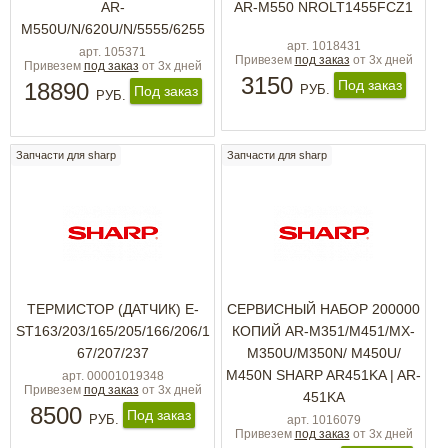
AR-
AR-M550 NROLT1455FCZ1
M550U/N/620U/N/5555/6255
арт. 1018431
арт. 105371
Привезем
под заказ
от 3х дней
Привезем
под заказ
от 3х дней
3150
Под заказ
18890
РУБ.
Под заказ
РУБ.
Запчасти для sharp
Запчасти для sharp
ТЕРМИСТОР (ДАТЧИК) E-
СЕРВИСНЫЙ НАБОР 200000
ST163/203/165/205/166/206/1
КОПИЙ AR-M351/М451/MX-
67/207/237
M350U/M350N/ M450U/
M450N SHARP AR451KA | AR-
арт. 00001019348
Привезем
под заказ
от 3х дней
451KA
8500
Под заказ
РУБ.
арт. 1016079
Привезем
под заказ
от 3х дней