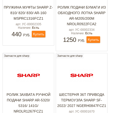
ПРУЖИНА МУФТЫ SHARP Z-
РОЛИК ПОДАЧИ БУМАГИ ИЗ
810/ 820/ 830/ AR-160
ОБХОДНОГО ЛОТКА SHARP
MSPRC1316FCZ1
AR-M205/200M
NROLR0922FCA2
арт. УС-00002335
Наличие:
Есть
арт. УС-00002334
440
Наличие:
Есть
Купить
РУБ.
1250
Купить
РУБ.
Запчасти для sharp
Запчасти для sharp
РОЛИК ЗАХВАТА РУЧНОЙ
ШЕСТЕРНЯ 36Т ПРИВОДА
ПОДАЧИ SHARP AR-5320/
ТЕРМОУЗЛА SHARP SF-
5316/ 141G/
2022/ 2027 NGERH0847FCZ1
NROLR1267FCZ1
арт. УС-00001670