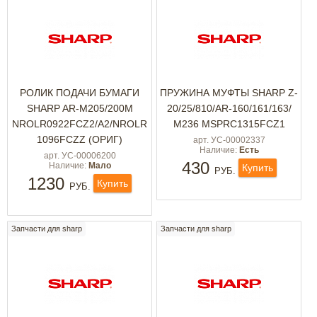
РОЛИК ПОДАЧИ БУМАГИ
ПРУЖИНА МУФТЫ SHARP Z-
SHARP AR-M205/200M
20/25/810/AR-160/161/163/
NROLR0922FCZ2/A2/NROLR
M236 MSPRC1315FCZ1
1096FCZZ (ОРИГ)
арт. УС-00002337
Наличие:
Есть
арт. УС-00006200
430
Наличие:
Мало
Купить
РУБ.
1230
Купить
РУБ.
Запчасти для sharp
Запчасти для sharp