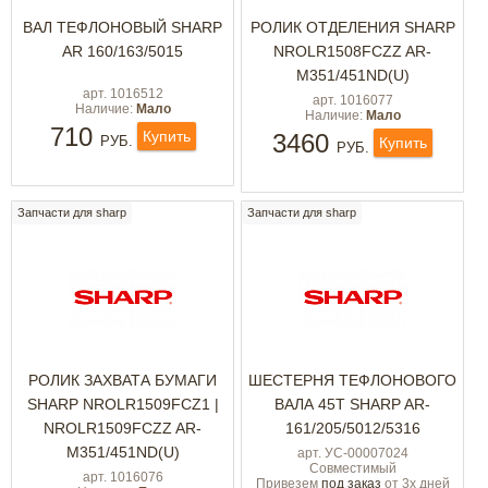
ВАЛ ТЕФЛОНОВЫЙ SHARP
РОЛИК ОТДЕЛЕНИЯ SHARP
AR 160/163/5015
NROLR1508FCZZ AR-
M351/451ND(U)
арт. 1016512
арт. 1016077
Наличие:
Мало
Наличие:
Мало
710
Купить
3460
РУБ.
Купить
РУБ.
Запчасти для sharp
Запчасти для sharp
РОЛИК ЗАХВАТА БУМАГИ
ШЕСТЕРНЯ ТЕФЛОНОВОГО
SHARP NROLR1509FCZ1 |
ВАЛА 45Т SHARP AR-
NROLR1509FCZZ AR-
161/205/5012/5316
M351/451ND(U)
арт. УС-00007024
Совместимый
арт. 1016076
Привезем
под заказ
от 3х дней