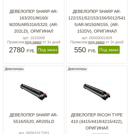
ДЕВЕЛОПЕР SHARP AR-
ДЕВЕЛОПЕР SHARP AR-
163/201/М160/
122/151/52/153/156/5012/541
М205/AR5316/5320, (AR-
5/AR-М150/M155, (AR-
202LD), ОРИГИНАЛ
152DV), ОРИГИНАЛ
арт. 1015008
арт. 00000001609
Привезем
под заказ
от 3х дней
Привезем
под заказ
от 3х дней
2780
550
Под заказ
Под заказ
РУБ.
РУБ.
Девелоперы
Девелоперы
ДЕВЕЛОПЕР SHARP AR-
ДЕВЕЛОПЕР RICOH TYPE
5516/5520, AR205LD
410 (4415/4418/4215/422),
ОРИГИНАЛ
арт. 00001017263