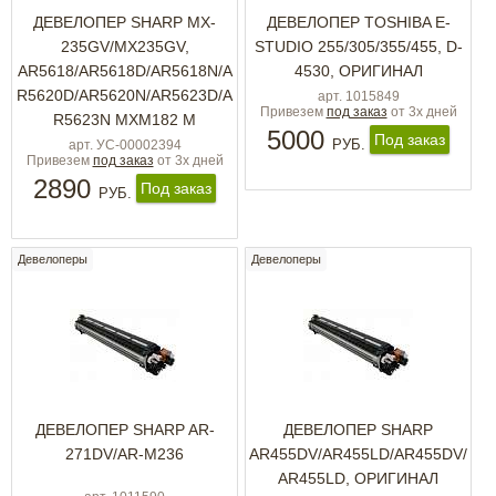
ДЕВЕЛОПЕР SHARP MX-
ДЕВЕЛОПЕР TOSHIBA Е-
235GV/MX235GV,
STUDIO 255/305/355/455, D-
AR5618/AR5618D/AR5618N/A
4530, ОРИГИНАЛ
R5620D/AR5620N/AR5623D/A
арт. 1015849
Привезем
под заказ
от 3х дней
R5623N MXM182 M
5000
Под заказ
РУБ.
арт. УС-00002394
Привезем
под заказ
от 3х дней
2890
Под заказ
РУБ.
Девелоперы
Девелоперы
ДЕВЕЛОПЕР SHARP AR-
ДЕВЕЛОПЕР SHARP
271DV/AR-M236
AR455DV/AR455LD/AR455DV/
AR455LD, ОРИГИНАЛ