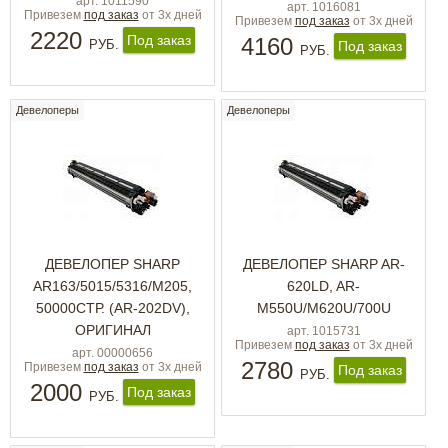
арт. 1011590
арт. 1016081
Привезем
под заказ
от 3х дней
Привезем
под заказ
от 3х дней
2220
Под заказ
4160
РУБ.
Под заказ
РУБ.
Девелоперы
Девелоперы
ДЕВЕЛОПЕР SHARP
ДЕВЕЛОПЕР SHARP AR-
AR163/5015/5316/M205,
620LD, AR-
50000СТР. (AR-202DV),
M550U/M620U/700U
ОРИГИНАЛ
арт. 1015731
Привезем
под заказ
от 3х дней
арт. 00000656
2780
Привезем
под заказ
от 3х дней
Под заказ
РУБ.
2000
Под заказ
РУБ.