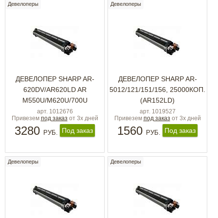
Девелоперы
Девелоперы
ДЕВЕЛОПЕР SHARP AR-
ДЕВЕЛОПЕР SHARP AR-
620DV/AR620LD AR
5012/121/151/156, 25000КОП.
M550U/M620U/700U
(AR152LD)
арт. 1012676
арт. 1019527
Привезем
под заказ
от 3х дней
Привезем
под заказ
от 3х дней
3280
1560
Под заказ
Под заказ
РУБ.
РУБ.
Девелоперы
Девелоперы