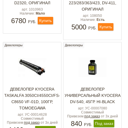
D2320, ОРИГИНАЛ
223/283/363/423, DV-411,
ОРИГИНАЛ
арт. 1010963
Наличие:
Мало
арт. 108050
6780
Наличие:
Есть
Купить
РУБ.
5000
Купить
РУБ.
Девелоперы
Девелоперы
ДЕВЕЛОПЕР KYOCERA
ДЕВЕЛОПЕР
TASKALFA 3050CI/4550CI/FS-
УНИВЕРСАЛЬНЫЙ KYOCERA
C8650 VF-01D, 100ГР,
DV-540, 45ГР. HI-BLACK
TOMOEGAWA
арт. УС-00007080
Совместимый
арт. УС-00014628
Привезем
под заказ
от 3х дней
Совместимый
840
Привезем
под заказ
от 3х дней
Под заказ
РУБ.