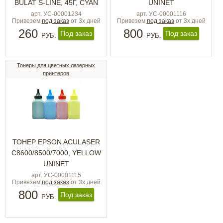
BULAT S-LINE, 45Г, CYAN
UNINET
арт. УС-00001234
арт. УС-00001116
Привезем
под заказ
от 3х дней
Привезем
под заказ
от 3х дней
260
800
Под заказ
Под заказ
РУБ.
РУБ.
Тонеры для цветных лазерных
принтеров
ТОНЕР EPSON ACULASER
C8600/8500/7000, YELLOW
UNINET
арт. УС-00001115
Привезем
под заказ
от 3х дней
800
Под заказ
РУБ.