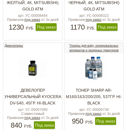
ЖЕЛТЫЙ, 4К, MITSUBISHI)
ЧЕРНЫЙ, 4К, MITSUBISHI)
GOLD ATM
GOLD ATM
арт. УС-00008464
арт. УС-00008322
Привезем
под заказ
от 3х дней
Привезем
под заказ
от 3х дней
1230
1170
Под заказ
Под заказ
РУБ.
РУБ.
Девелоперы
Тонеры для мфу, копировальных
аппаратов и лазерных принтеров
ДЕВЕЛОПЕР
ТОНЕР SHARP AR-
УНИВЕРСАЛЬНЫЙ KYOCERA
M160/163/200/205, 537ГР. HI-
DV-540, 45ГР. HI-BLACK
BLACK
арт. УС-00007080
арт. УС-00006738
Совместимый
Привезем
под заказ
от 3х дней
Привезем
под заказ
от 3х дней
950
Под заказ
РУБ.
840
Под заказ
РУБ.