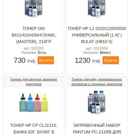
ТОНЕР OKI
ТОНЕР HP LJ 1010/1200/5000
B411/410/430/470/480,
УНИВЕРСАЛЬНЫЙ (1 КГ.)
(MASTER), 210ГР.
BULAT (HB10.5)
арт. 105265
арт. 1012004
Наличие:
Есть
Наличие:
Много
730
1230
Купить
Купить
РУБ.
РУБ.
Тонеры для цветных лазерных
Тонеры для мфу, копировальных
принтеров
аппаратов и лазерных принтеров
ТОНЕР HP CP CLJ1215,
ЗАПРАВОЧНЫЙ НАБОР
БАНКА 50Г. БУЛАТ В
PANTUM PC-211RB ДЛЯ