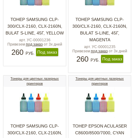
ТОНЕР SAMSUNG CLP-
ТОНЕР SAMSUNG CLP-
300/CLX-2160, CLX-2160N,
300/CLX-2160, CLX-2160N,
BULAT S-LINE, 45Г, YELLOW
BULAT S-LINE, 45Г,
MAGENTA
арт. УС-00001236
Привезем
под заказ
от 3х дней
арт. УС-00001235
260
Привезем
под заказ
от 3х дней
Под заказ
РУБ.
260
Под заказ
РУБ.
Тонеры для цветных лазерных
Тонеры для цветных лазерных
принтеров
принтеров
ТОНЕР SAMSUNG CLP-
ТОНЕР EPSON ACULASER
300/CLX-2160, CLX-2160N,
C8600/8500/7000, CYAN