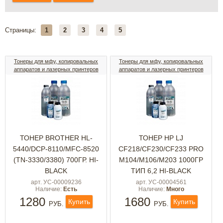
Страницы:
1
2
3
4
5
Тонеры для мфу, копировальных
Тонеры для мфу, копировальных
аппаратов и лазерных принтеров
аппаратов и лазерных принтеров
ТОНЕР BROTHER HL-
ТОНЕР HP LJ
5440/DCP-8110/MFC-8520
СF218/CF230/CF233 PRO
(TN-3330/3380) 700ГР. HI-
M104/M106/M203 1000ГР
BLACK
ТИП 6,2 HI-BLACK
арт. УС-00009236
арт. УС-00004561
Наличие:
Есть
Наличие:
Много
1280
1680
Купить
Купить
РУБ.
РУБ.