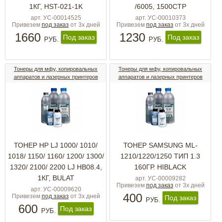
1КГ, HST-021-1K
/6005, 1500СТР
арт. УС-00014525
арт. УС-00010373
Привезем
под заказ
от 3х дней
Привезем
под заказ
от 3х дней
1660
1230
Под заказ
Под заказ
РУБ.
РУБ.
Тонеры для мфу, копировальных
Тонеры для мфу, копировальных
аппаратов и лазерных принтеров
аппаратов и лазерных принтеров
ТОНЕР HP LJ 1000/ 1010/
ТОНЕР SAMSUNG ML-
1018/ 1150/ 1160/ 1200/ 1300/
1210/1220/1250 ТИП 1.3
1320/ 2100/ 2200 LJ HB08.4,
160ГР. HIBLACK
1КГ, BULAT
арт. УС-00009282
Привезем
под заказ
от 3х дней
арт. УС-00009620
400
Привезем
под заказ
от 3х дней
Под заказ
РУБ.
600
Под заказ
РУБ.