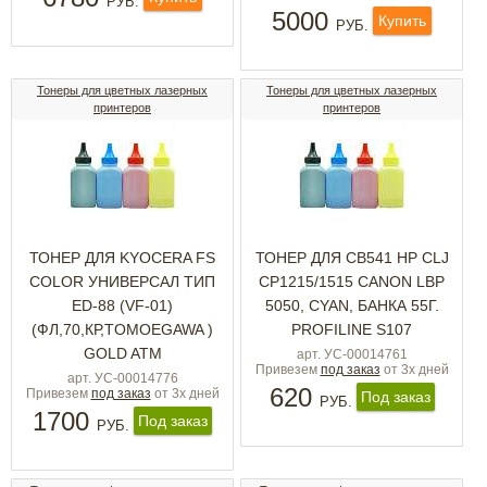
РУБ.
5000
Купить
РУБ.
Тонеры для цветных лазерных
Тонеры для цветных лазерных
принтеров
принтеров
ТОНЕР ДЛЯ KYOCERA FS
ТОНЕР ДЛЯ CB541 HP CLJ
COLOR УНИВЕРСАЛ ТИП
CP1215/1515 CANON LBP
ED-88 (VF-01)
5050, CYAN, БАНКА 55Г.
(ФЛ,70,КР,TOMOEGAWA )
PROFILINE S107
GOLD ATM
арт. УС-00014761
Привезем
под заказ
от 3х дней
арт. УС-00014776
620
Привезем
под заказ
от 3х дней
Под заказ
РУБ.
1700
Под заказ
РУБ.