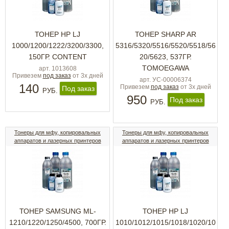
ТОНЕР HP LJ
ТОНЕР SHARP AR
1000/1200/1222/3200/3300,
5316/5320/5516/5520/5518/56
150ГР. CONTENT
20/5623, 537ГР.
TOMOEGAWA
арт. 1013608
Привезем
под заказ
от 3х дней
арт. УС-00006374
140
Привезем
под заказ
от 3х дней
Под заказ
РУБ.
950
Под заказ
РУБ.
Тонеры для мфу, копировальных
Тонеры для мфу, копировальных
аппаратов и лазерных принтеров
аппаратов и лазерных принтеров
ТОНЕР SAMSUNG ML-
ТОНЕР HP LJ
1210/1220/1250/4500, 700ГР.
1010/1012/1015/1018/1020/10