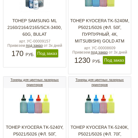
ТОНЕР SAMSUNG ML
ТОНЕР KYOCERA TK-5240М,
2160/2164/2165/SCX-3400,
P5021/5026 (ФЛ. 50Г,
60G, BULAT
ПУРПУРНЫЙ, 4К,
MITSUBISHI) GOLD ATM
арт. УС-00009157
Привезем
под заказ
от 3х дней
арт. УС-00008609
170
Привезем
под заказ
от 3х дней
Под заказ
РУБ.
1230
Под заказ
РУБ.
Тонеры для цветных лазерных
Тонеры для цветных лазерных
принтеров
принтеров
ТОНЕР KYOCERA TK-5240Y,
ТОНЕР KYOCERA TK-5240K,
P5021/5026 (ФЛ. 50Г,
P5021/5026 (ФЛ. 70Г,