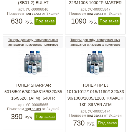
(SB01.2) BULAT
22/M1005 1000ГР MASTER
арт. УС-00006046
арт. УС-00005847
Привезем
под заказ
от 3х дней
Привезем
под заказ
от 3х дней
630
1090
Под заказ
Под заказ
РУБ.
РУБ.
Тонеры для мфу, копировальных
Тонеры для мфу, копировальных
аппаратов и лазерных принтеров
аппаратов и лазерных принтеров
ТОНЕР SHARP AR
ТОНЕР HP LJ
5015/5016/5020/5316/5320/55
1010/1012/1015/1160/1320/33
16/5520, (АТМ), 540ГР.
90/1000/1005/1200, ФЛАКОН
1КГ. SILVER ATM
арт. УС-00005665
Привезем
под заказ
от 3х дней
арт. УС-00005474
390
Привезем
под заказ
от 3х дней
Под заказ
РУБ.
730
Под заказ
РУБ.