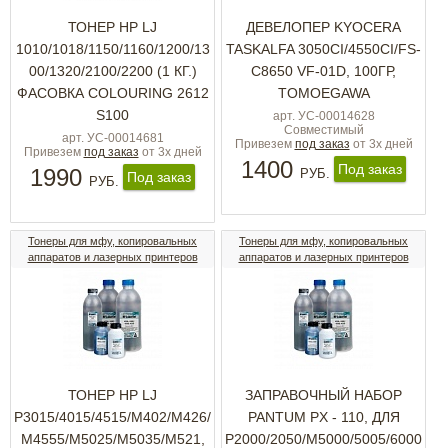
ТОНЕР HP LJ
ДЕВЕЛОПЕР KYOCERA
1010/1018/1150/1160/1200/13
TASKALFA 3050CI/4550CI/FS-
00/1320/2100/2200 (1 КГ.)
C8650 VF-01D, 100ГР,
ФАСОВКА COLOURING 2612
TOMOEGAWA
S100
арт. УС-00014628
Совместимый
арт. УС-00014681
Привезем
под заказ
от 3х дней
Привезем
под заказ
от 3х дней
1400
Под заказ
1990
РУБ.
Под заказ
РУБ.
Тонеры для мфу, копировальных
Тонеры для мфу, копировальных
аппаратов и лазерных принтеров
аппаратов и лазерных принтеров
ТОНЕР HP LJ
ЗАПРАВОЧНЫЙ НАБОР
P3015/4015/4515/M402/M426/
PANTUM PX - 110, ДЛЯ
M4555/M5025/M5035/M521,
P2000/2050/M5000/5005/6000