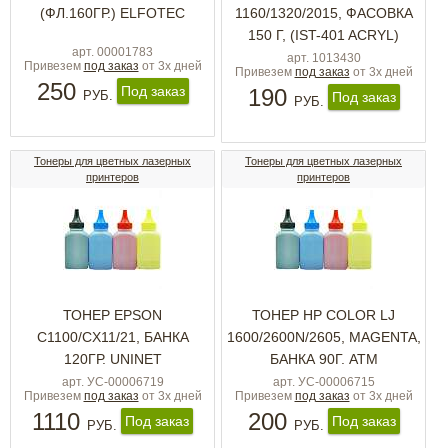
(ФЛ.160ГР.) ELFOTEC
1160/1320/2015, ФАСОВКА
150 Г, (IST-401 ACRYL)
арт. 00001783
арт. 1013430
Привезем
под заказ
от 3х дней
Привезем
под заказ
от 3х дней
250
Под заказ
190
РУБ.
Под заказ
РУБ.
Тонеры для цветных лазерных
Тонеры для цветных лазерных
принтеров
принтеров
ТОНЕР EPSON
ТОНЕР HP COLOR LJ
C1100/CX11/21, БАНКА
1600/2600N/2605, MAGENTA,
120ГР. UNINET
БАНКА 90Г. ATM
арт. УС-00006719
арт. УС-00006715
Привезем
под заказ
от 3х дней
Привезем
под заказ
от 3х дней
1110
200
Под заказ
Под заказ
РУБ.
РУБ.