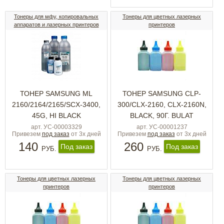
Тонеры для мфу, копировальных
Тонеры для цветных лазерных
аппаратов и лазерных принтеров
принтеров
ТОНЕР SAMSUNG ML
ТОНЕР SAMSUNG CLP-
2160/2164/2165/SCX-3400,
300/CLX-2160, CLX-2160N,
45G, HI BLACK
BLACK, 90Г. BULAT
арт. УС-00003329
арт. УС-00001237
Привезем
под заказ
от 3х дней
Привезем
под заказ
от 3х дней
140
260
Под заказ
Под заказ
РУБ.
РУБ.
Тонеры для цветных лазерных
Тонеры для цветных лазерных
принтеров
принтеров