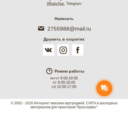
WhatsApp
, Telegram
Консультант КрасСервис
Написать
Здравствуйте!
Готова помочь вам: скажу
2755988@mail.ru
стоимость заправки вашего
принтера, примерные сроки
Дружить в соцсетях
ремонта принтера или МФУ,
какие картриджи есть для
вашего принтера в наличии,
помогу оформить заказ на
сайте.
Режим работы
пн-чт 9:00-19:00
пт 9:00-18:00
сб 10:00-17:00
© 2002 - 2026 Интернет магазин картриджей, СНПЧ и расходных
материалов для принтеров "Крассервис"