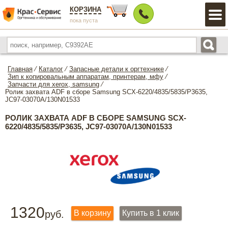
КОРЗИНА
пока пуста
Главная
⁄
Каталог
⁄
Запасные детали к оргтехнике
⁄
Зип к копировальным аппаратам, принтерам, мфу
⁄
Запчасти для xerox, samsung
⁄
Ролик захвата ADF в сборе Samsung SCX-6220/4835/5835/P3635,
JC97-03070A/130N01533
РОЛИК ЗАХВАТА ADF В СБОРЕ SAMSUNG SCX-
6220/4835/5835/P3635, JC97-03070A/130N01533
1320
руб.
В корзину
Купить в 1 клик